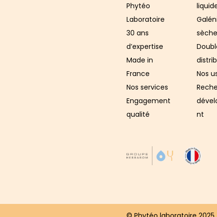
Phytéo
liquid
Laboratoire
Galén
30 ans
sèche
d’expertise
Doubl
Made in
distri
France
Nos u
Nos services
Reche
Engagement
déve
qualité
nt
© Phytéo laboratoire 2025