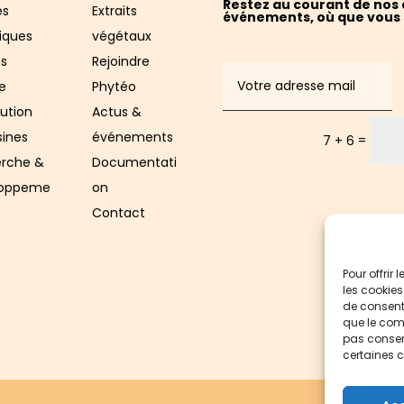
Restez au courant de nos 
es
Extraits
événements, où que vous 
iques
végétaux
s
Rejoindre
Al
e
Phytéo
bution
Actus &
sines
événements
=
7 + 6
rche &
Documentati
loppeme
on
Contact
Pour offrir
les cookies
de consenti
que le comp
pas consent
certaines c