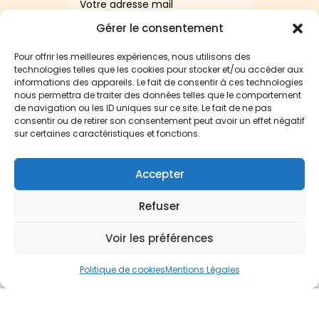
Gérer le consentement
S'abonner
=
9 + 11
Pour offrir les meilleures expériences, nous utilisons des
technologies telles que les cookies pour stocker et/ou accéder aux
informations des appareils. Le fait de consentir à ces technologies
nous permettra de traiter des données telles que le comportement
de navigation ou les ID uniques sur ce site. Le fait de ne pas
consentir ou de retirer son consentement peut avoir un effet négatif
sur certaines caractéristiques et fonctions.
Accepter
Refuser
© Phytéo laboratoire 2025
Voir les préférences
Mentions légales
Politique de cookies
Mentions Légales
Français
English
(
Anglais
)