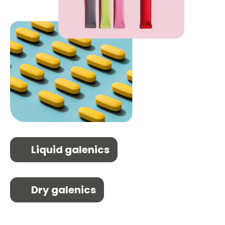
Liquid galenics
Dry galenics